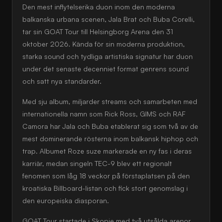
Den mest inflytelserika duon inom den moderna
balkanska urbana scenen, Jala Brat och Buba Corelli,
tar sin GOAT Tour till Helsingborg Arena den 31
oktober 2026. Kända för sin moderna produktion,
starka sound och tydliga artistiska signatur har duon
under det senaste decenniet format genrens sound
och satt nya standarder.
Med sju album, miljarder streams och samarbeten med
internationella namn som Rick Ross, GIMS och RAF
Camora har Jala och Buba etablerat sig som två av de
mest dominerande rösterna inom balkansk hiphop och
trap. Albumet Roze suze markerade en ny fas i deras
karriär, medan singeln TEC-9 blev ett regionalt
fenomen som låg 18 veckor på förstaplatsen på den
kroatiska Billboard-listan och fick stort genomslag i
den europeiska diasporan.
GOAT Tour startade i Skopje med två utsålda arenor